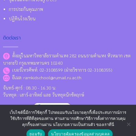
การประกันคุณภาพ
ปฏิทินโรงเรียน
ติดต่อเรา
ตั้งอยู่ในมหาวิทยาลัยรามคำแหง 282 ถนนรามคำแหง หัวหมาก เขต
บางกะปิ กรุงเทพมหานคร 10240
เบอร์โทรศัพท์: 02-3108599 (ฝ่ายวิชาการ 02-3108355)
อีเมล: ramkidschool@rumail.ru.ac.th
จันทร์-ศุกร์ : 08.30 - 16.30 น.
วันหยุด : เสาร์-อาทิตย์ และ วันหยุดนักขัตฤกษ์
Location Map
เว็บไซต์นี้มีการใช้คุกกี้ โปรดยอมรับนโยบายคุกกี้เพื่อประสบการณ์การ
ใช้บริการที่ดีที่สุดของท่าน ท่านสามารถศึกษาวิธีการตั้งค่าการควบคุม
คุกกี้ของท่านผ่าน นโยบายความเป็นส่วนตัว ของเราที่นี่
Copyright 2026 © www.kids.ru.ac.th Designed and Developed by
CJ
ยอมรับ
นโยบายคุ้มครองข้อมูลส่วนบุคคล
Soft Co., Ltd.