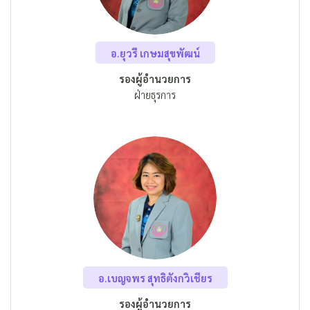
อ.ยุวรี เกษมสุขพัฒน์
รองผู้อำนวยการ
ฝ่ายธุรการ
อ.เบญจพร สุทธิตังกวิเชียร
รองผู้อำนวยการ