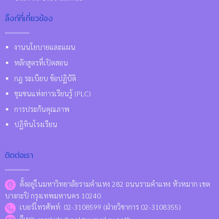
ลิ้งก์ที่เกี่ยวข้อง
งานนโยบายและแผน
หลักสูตรที่เปิดสอน
กฎ ระเบียบ ข้อปฏิบัติ
ชุมชนแห่งการเรียนรู้ (PLC)
การประกันคุณภาพ
ปฏิทินโรงเรียน
ติดต่อเรา
ตั้งอยู่ในมหาวิทยาลัยรามคำแหง 282 ถนนรามคำแหง หัวหมาก เขต
บางกะปิ กรุงเทพมหานคร 10240
เบอร์โทรศัพท์: 02-3108599 (ฝ่ายวิชาการ 02-3108355)
อีเมล: ramkidschool@rumail.ru.ac.th