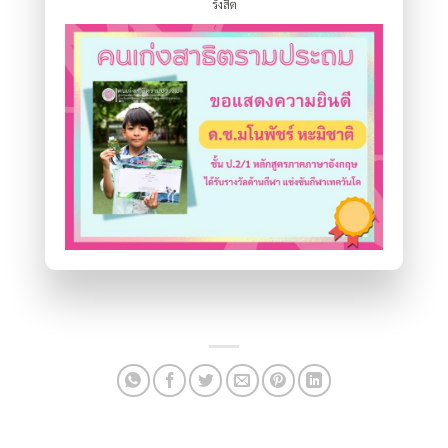
รังสิต