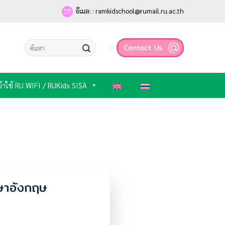
อีเมล: : ramkidschool@rumail.ru.ac.th
ข้าใช้ RU WIFI / RUKids SISA
าษาอังกฤษ