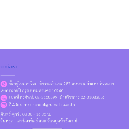
ติดต่อเรา
ตั้งอยู่ในมหาวิทยาลัยรามคำแหง 282 ถนนรามคำแหง หัวหมาก
เขตบางกะปิ กรุงเทพมหานคร 10240
เบอร์โทรศัพท์: 02-3108599 (ฝ่ายวิชาการ 02-3108355)
อีเมล: ramkidschool@rumail.ru.ac.th
จันทร์-ศุกร์ : 08.30 - 16.30 น.
วันหยุด : เสาร์-อาทิตย์ และ วันหยุดนักขัตฤกษ์