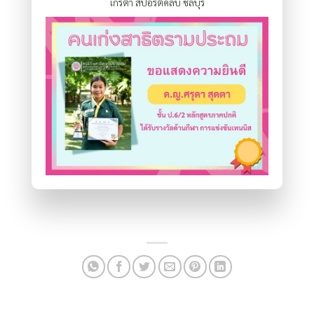
เกรต้า สปอร์ตคลับ ชลบุรี