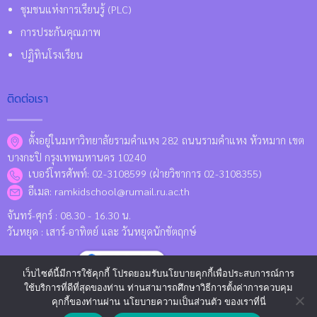
ชุมชนแห่งการเรียนรู้ (PLC)
การประกันคุณภาพ
ปฏิทินโรงเรียน
ติดต่อเรา
ตั้งอยู่ในมหาวิทยาลัยรามคำแหง 282 ถนนรามคำแหง หัวหมาก เขต
บางกะปิ กรุงเทพมหานคร 10240
เบอร์โทรศัพท์: 02-3108599 (ฝ่ายวิชาการ 02-3108355)
อีเมล: ramkidschool@rumail.ru.ac.th
จันทร์-ศุกร์ : 08.30 - 16.30 น.
วันหยุด : เสาร์-อาทิตย์ และ วันหยุดนักขัตฤกษ์
Location Map
เว็บไซต์นี้มีการใช้คุกกี้ โปรดยอมรับนโยบายคุกกี้เพื่อประสบการณ์การ
ใช้บริการที่ดีที่สุดของท่าน ท่านสามารถศึกษาวิธีการตั้งค่าการควบคุม
คุกกี้ของท่านผ่าน นโยบายความเป็นส่วนตัว ของเราที่นี่
Copyright 2026 © www.kids.ru.ac.th Designed and Developed by
CJ