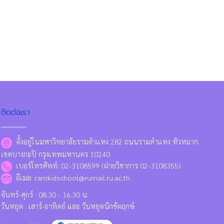
ติดต่อเรา
ตั้งอยู่ในมหาวิทยาลัยรามคำแหง 282 ถนนรามคำแหง หัวหมาก
เขตบางกะปิ กรุงเทพมหานคร 10240
เบอร์โทรศัพท์: 02-3108599 (ฝ่ายวิชาการ 02-3108355)
อีเมล: ramkidschool@rumail.ru.ac.th
จันทร์-ศุกร์ : 08.30 - 16.30 น.
วันหยุด : เสาร์-อาทิตย์ และ วันหยุดนักขัตฤกษ์