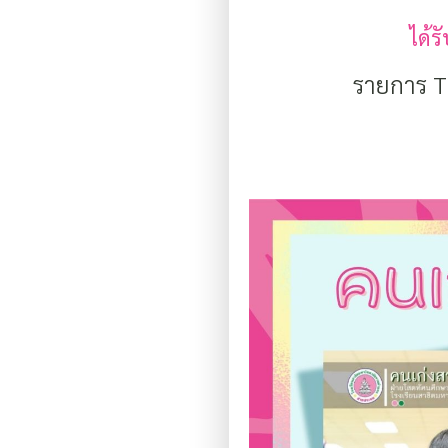
ได้ร
รายการ T