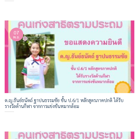
07
พ.ย.
ด.ญ.ธันย์ธนัตถ์ ฐาปนธรรมชัย ชั้น ป.6/1 หลักสูตรภาคปกติ ได้รับ
รางวัลด้านกีฬา จากการแข่งขันหมากล้อม