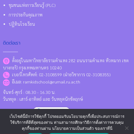
ชุมชนแห่งการเรียนรู้ (PLC)
การประกันคุณภาพ
ปฏิทินโรงเรียน
ติดต่อเรา
ตั้งอยู่ในมหาวิทยาลัยรามคำแหง 282 ถนนรามคำแหง หัวหมาก เขต
บางกะปิ กรุงเทพมหานคร 10240
เบอร์โทรศัพท์: 02-3108599 (ฝ่ายวิชาการ 02-3108355)
อีเมล: ramkidschool@rumail.ru.ac.th
จันทร์-ศุกร์ : 08.30 - 16.30 น.
วันหยุด : เสาร์-อาทิตย์ และ วันหยุดนักขัตฤกษ์
Location Map
เว็บไซต์นี้มีการใช้คุกกี้ โปรดยอมรับนโยบายคุกกี้เพื่อประสบการณ์การ
ใช้บริการที่ดีที่สุดของท่าน ท่านสามารถศึกษาวิธีการตั้งค่าการควบคุม
คุกกี้ของท่านผ่าน นโยบายความเป็นส่วนตัว ของเราที่นี่
Copyright 2026 © www.kids.ru.ac.th Designed and Developed by
CJ