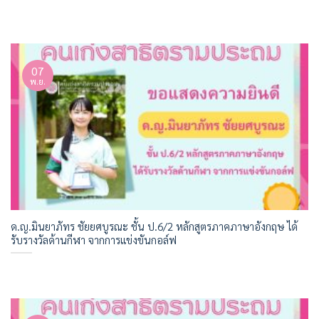
07
พ.ย.
ด.ญ.มินยาภัทร ชัยยศบูรณะ ชั้น ป.6/2 หลักสูตรภาคภาษาอังกฤษ ได้
รับรางวัลด้านกีฬา จากการแข่งขันกอล์ฟ