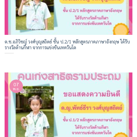
ด.ช.อภิวิชญ์ วงศ์บุญสถิตย์ ชั้น ป.2/1 หลักสูตรภาคภาษาอังกฤษ ได้รับ
รางวัลด้านกีฬา จากการแข่งขันเทควันโด
07
พ.ย.