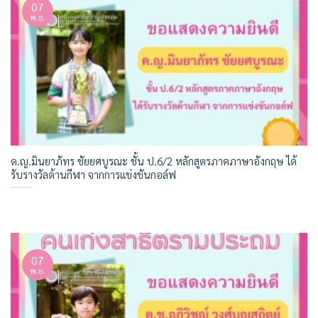
07
พ.ย.
ด.ญ.มินยาภัทร ชัยยศบูรณะ ชั้น ป.6/2 หลักสูตรภาคภาษาอังกฤษ ได้
รับรางวัลด้านกีฬา จากการแข่งขันกอล์ฟ
07
พ.ย.